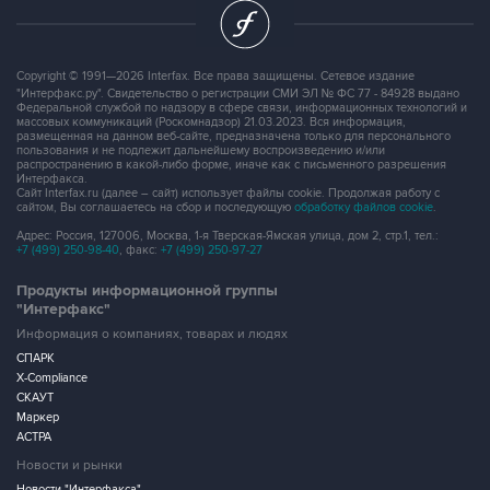
Copyright © 1991—2026 Interfax. Все права защищены. Сетевое издание
"Интерфакс.ру". Свидетельство о регистрации СМИ ЭЛ № ФС 77 - 84928 выдано
Федеральной службой по надзору в сфере связи, информационных технологий и
массовых коммуникаций (Роскомнадзор) 21.03.2023. Вся информация,
размещенная на данном веб-сайте, предназначена только для персонального
пользования и не подлежит дальнейшему воспроизведению и/или
распространению в какой-либо форме, иначе как с письменного разрешения
Интерфакса.
Сайт Interfax.ru (далее – сайт) использует файлы cookie. Продолжая работу с
сайтом, Вы соглашаетесь на сбор и последующую
обработку файлов cookie
.
Адрес: Россия, 127006, Москва, 1-я Тверская-Ямская улица, дом 2, стр.1, тел.:
+7 (499) 250-98-40
, факс:
+7 (499) 250-97-27
Продукты информационной группы
"Интерфакс"
Информация о компаниях, товарах и людях
СПАРК
X-Compliance
СКАУТ
Маркер
АСТРА
Новости и рынки
Новости "Интерфакса"