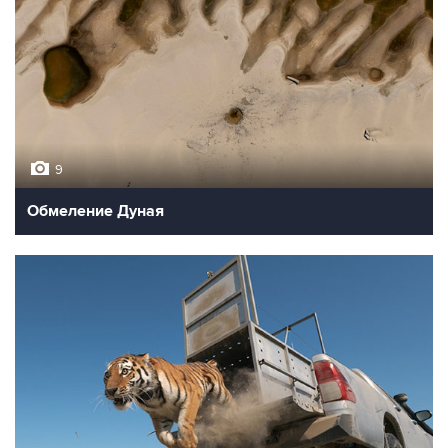
9
Обмеление Дуная