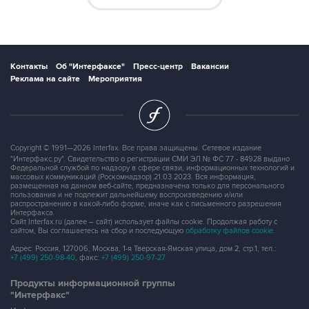
Контакты
Об "Интерфаксе"
Пресс-центр
Вакансии
Реклама на сайте
Мероприятия
Copyright © 1991—2026 Interfax. Все права защищены. Сетевое издание
"Интерфакс.ру". Свидетельство о регистрации СМИ ЭЛ № ФС 77 - 84928 выдано
Федеральной службой по надзору в сфере связи, информационных технологий и
массовых коммуникаций (Роскомнадзор) 21.03.2023. Вся информация,
размещенная на данном веб-сайте, предназначена только для персонального
пользования и не подлежит дальнейшему воспроизведению и/или
распространению в какой-либо форме, иначе как с письменного разрешения
Интерфакса.
Сайт Interfax.ru (далее – сайт) использует файлы cookie. Продолжая работу с
сайтом, Вы соглашаетесь на сбор и последующую
обработку файлов cookie
.
Адрес: Россия, 127006, Москва, 1-я Тверская-Ямская улица, дом 2, стр.1, тел.:
+7 (499) 250-98-40
, факс:
+7 (499) 250-97-27
Продукты информационной группы
"Интерфакс"