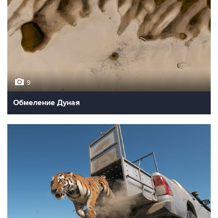
9
Обмеление Дуная