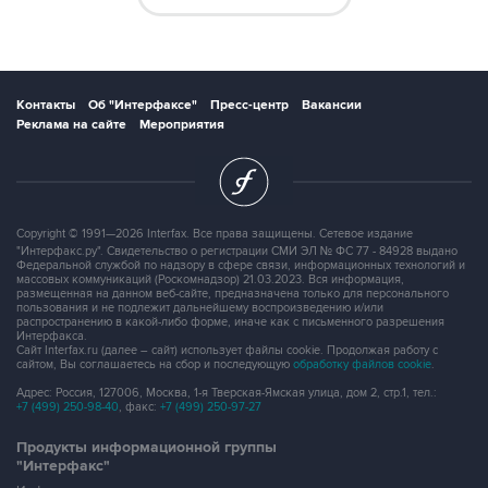
Контакты
Об "Интерфаксе"
Пресс-центр
Вакансии
Реклама на сайте
Мероприятия
Copyright © 1991—2026 Interfax. Все права защищены. Сетевое издание
"Интерфакс.ру". Свидетельство о регистрации СМИ ЭЛ № ФС 77 - 84928 выдано
Федеральной службой по надзору в сфере связи, информационных технологий и
массовых коммуникаций (Роскомнадзор) 21.03.2023. Вся информация,
размещенная на данном веб-сайте, предназначена только для персонального
пользования и не подлежит дальнейшему воспроизведению и/или
распространению в какой-либо форме, иначе как с письменного разрешения
Интерфакса.
Сайт Interfax.ru (далее – сайт) использует файлы cookie. Продолжая работу с
сайтом, Вы соглашаетесь на сбор и последующую
обработку файлов cookie
.
Адрес: Россия, 127006, Москва, 1-я Тверская-Ямская улица, дом 2, стр.1, тел.:
+7 (499) 250-98-40
, факс:
+7 (499) 250-97-27
Продукты информационной группы
"Интерфакс"