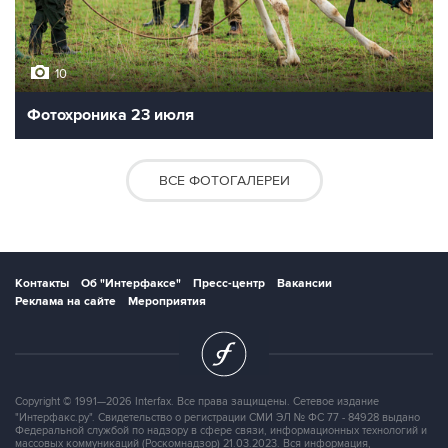
10
Фотохроника 23 июля
ВСЕ ФОТОГАЛЕРЕИ
Контакты
Об "Интерфаксе"
Пресс-центр
Вакансии
Реклама на сайте
Мероприятия
Copyright © 1991—2026 Interfax. Все права защищены. Сетевое издание
"Интерфакс.ру". Свидетельство о регистрации СМИ ЭЛ № ФС 77 - 84928 выдано
Федеральной службой по надзору в сфере связи, информационных технологий и
массовых коммуникаций (Роскомнадзор) 21.03.2023. Вся информация,