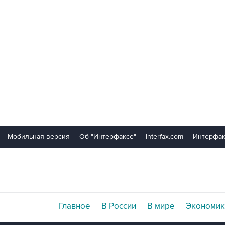
Мобильная версия
Об "Интерфаксе"
Interfax.com
Интерфак
Главное
В России
В мире
Экономик