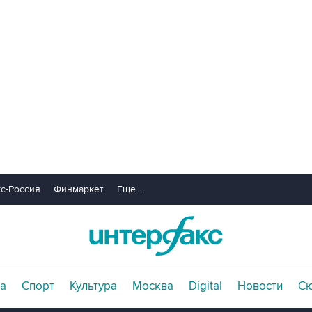
с-Россия
Финмаркет
Еще...
а
Спорт
Культура
Москва
Digital
Новости
С