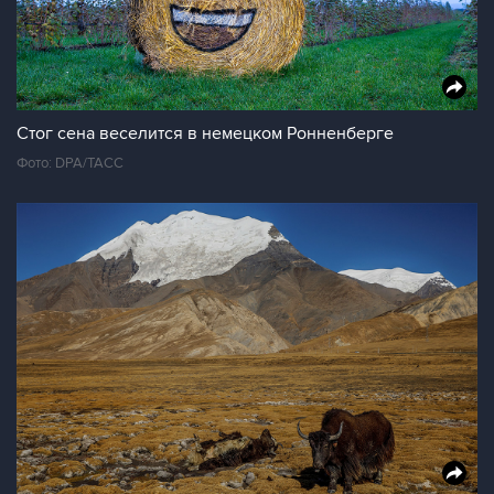
Стог сена веселится в немецком Ронненберге
Фото: DPA/ТАСС