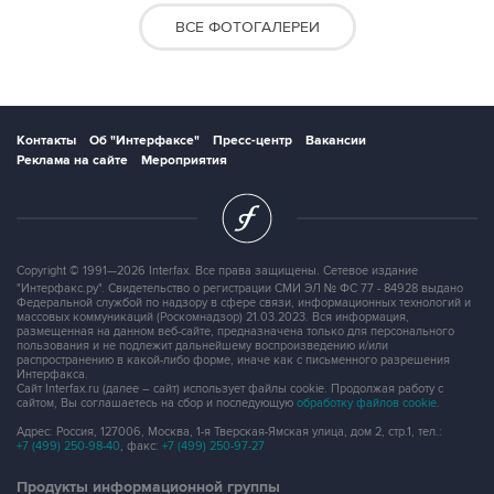
ВСЕ ФОТОГАЛЕРЕИ
Контакты
Об "Интерфаксе"
Пресс-центр
Вакансии
Реклама на сайте
Мероприятия
Copyright © 1991—2026 Interfax. Все права защищены. Сетевое издание
"Интерфакс.ру". Свидетельство о регистрации СМИ ЭЛ № ФС 77 - 84928 выдано
Федеральной службой по надзору в сфере связи, информационных технологий и
массовых коммуникаций (Роскомнадзор) 21.03.2023. Вся информация,
размещенная на данном веб-сайте, предназначена только для персонального
пользования и не подлежит дальнейшему воспроизведению и/или
распространению в какой-либо форме, иначе как с письменного разрешения
Интерфакса.
Сайт Interfax.ru (далее – сайт) использует файлы cookie. Продолжая работу с
сайтом, Вы соглашаетесь на сбор и последующую
обработку файлов cookie
.
Адрес: Россия, 127006, Москва, 1-я Тверская-Ямская улица, дом 2, стр.1, тел.:
+7 (499) 250-98-40
, факс:
+7 (499) 250-97-27
Продукты информационной группы