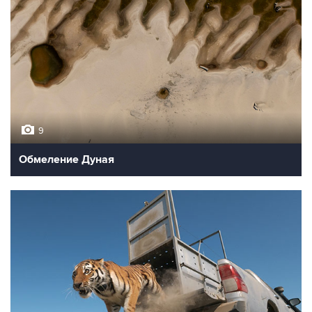
9
Обмеление Дуная