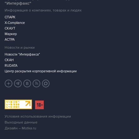
"Интерфакс"
Информация о компаниях, товарах и людях
СПАРК
X-Compliance
СКАУТ
Маркер
АСТРА
Новости и рынки
Новости "Интерфакса"
СКАН
RUDATA
Центр раскрытия корпоративной информации
Условия использования информации
Выходные данные
Дизайн – Motka.ru