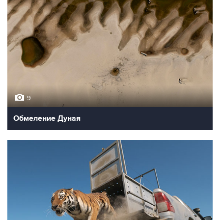
9
Обмеление Дуная