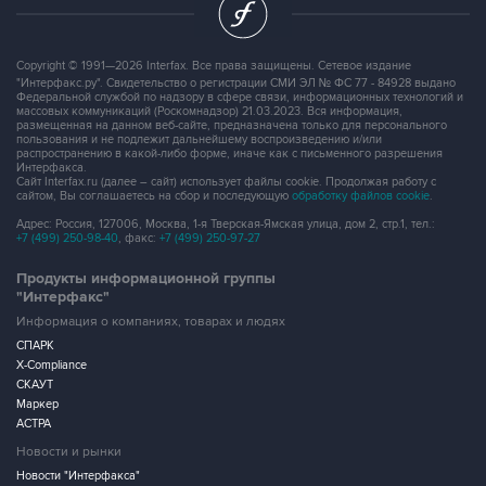
Copyright © 1991—2026 Interfax. Все права защищены. Сетевое издание
"Интерфакс.ру". Свидетельство о регистрации СМИ ЭЛ № ФС 77 - 84928 выдано
Федеральной службой по надзору в сфере связи, информационных технологий и
массовых коммуникаций (Роскомнадзор) 21.03.2023. Вся информация,
размещенная на данном веб-сайте, предназначена только для персонального
пользования и не подлежит дальнейшему воспроизведению и/или
распространению в какой-либо форме, иначе как с письменного разрешения
Интерфакса.
Сайт Interfax.ru (далее – сайт) использует файлы cookie. Продолжая работу с
сайтом, Вы соглашаетесь на сбор и последующую
обработку файлов cookie
.
Адрес: Россия, 127006, Москва, 1-я Тверская-Ямская улица, дом 2, стр.1, тел.:
+7 (499) 250-98-40
, факс:
+7 (499) 250-97-27
Продукты информационной группы
"Интерфакс"
Информация о компаниях, товарах и людях
СПАРК
X-Compliance
СКАУТ
Маркер
АСТРА
Новости и рынки
Новости "Интерфакса"