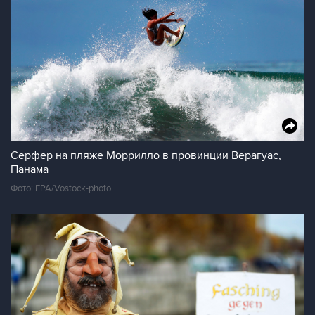
Серфер на пляже Моррилло в провинции Верагуас,
Панама
Фото: EPA/Vostock-photo