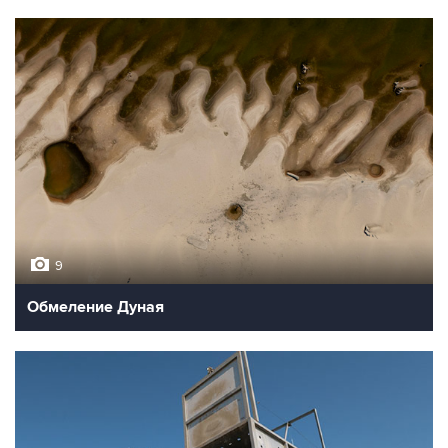
9
Обмеление Дуная