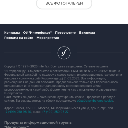
ВСЕ ФОТОГАЛЕРЕИ
Контакты
Об "Интерфаксе"
Пресс-центр
Вакансии
Реклама на сайте
Мероприятия
Copyright © 1991—2026 Interfax. Все права защищены. Сетевое издание
"Интерфакс.ру". Свидетельство о регистрации СМИ ЭЛ № ФС 77 - 84928 выдано
Федеральной службой по надзору в сфере связи, информационных технологий и
массовых коммуникаций (Роскомнадзор) 21.03.2023. Вся информация,
размещенная на данном веб-сайте, предназначена только для персонального
пользования и не подлежит дальнейшему воспроизведению и/или
распространению в какой-либо форме, иначе как с письменного разрешения
Интерфакса.
Сайт Interfax.ru (далее – сайт) использует файлы cookie. Продолжая работу с
сайтом, Вы соглашаетесь на сбор и последующую
обработку файлов cookie
.
Адрес: Россия, 127006, Москва, 1-я Тверская-Ямская улица, дом 2, стр.1, тел.:
+7 (499) 250-98-40
, факс:
+7 (499) 250-97-27
Продукты информационной группы
"Интерфакс"