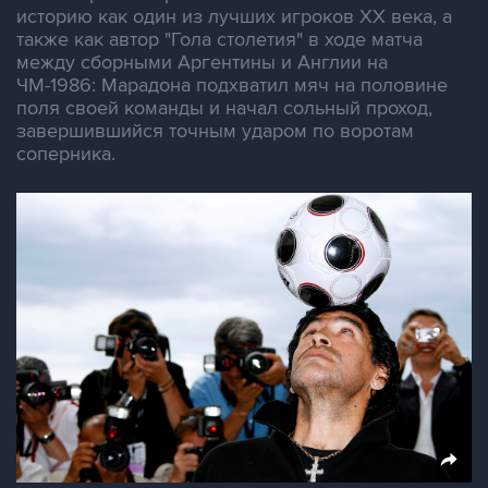
историю как один из лучших игроков XX века, а
также как автор "Гола столетия" в ходе матча
между сборными Аргентины и Англии на
ЧМ-1986: Марадона подхватил мяч на половине
поля своей команды и начал сольный проход,
завершившийся точным ударом по воротам
соперника.