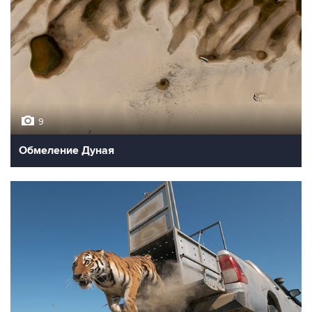
9
Обмеление Дуная