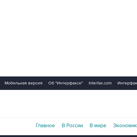
Мобильная версия
Об "Интерфаксе"
Interfax.com
Интерфак
Главное
В России
В мире
Экономик