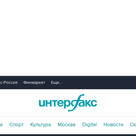
с-Россия
Финмаркет
Еще...
а
Спорт
Культура
Москва
Digital
Новости
С