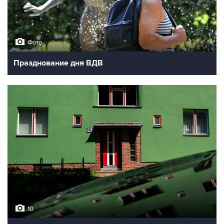
9
Обмеление Дуная