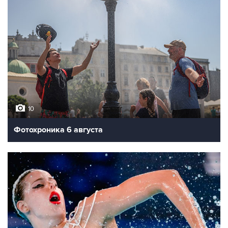
Глава группы компаний Bosco di Ciliegi Михаил
Куснирович
Фото: Денис Гришкин/АГН "Москва"