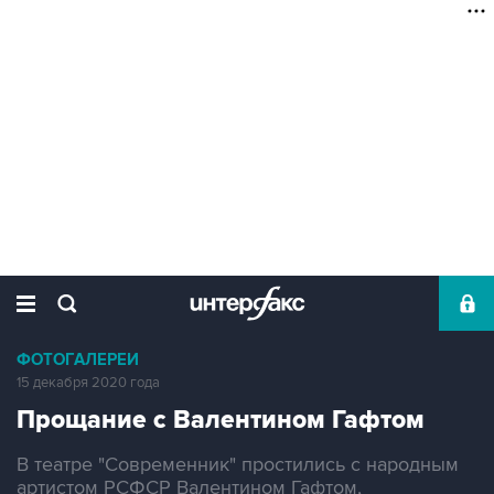
ФОТОГАЛЕРЕИ
15 декабря 2020 года
Прощание с Валентином Гафтом
В театре "Современник" простились с народным
артистом РСФСР Валентином Гафтом,