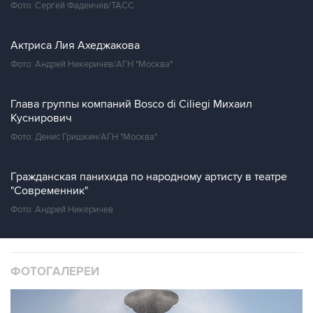
Фото: Сергей Фадеичев/ТАСС
Актриса Лия Ахеджакова
Фото: Андрей Никеричев/АГН "Москва"