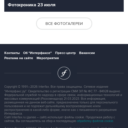
Фотохроника 23 июля
ВСЕ ФОТОГАЛЕРЕИ
Контакты
Об "Интерфаксе"
Пресс-центр
Вакансии
Реклама на сайте
Мероприятия
Copyright © 1991—2026 Interfax. Все права защищены. Сетевое издание
"Интерфакс.ру". Свидетельство о регистрации СМИ ЭЛ № ФС 77 - 84928 выдано
Федеральной службой по надзору в сфере связи, информационных технологий и
массовых коммуникаций (Роскомнадзор) 21.03.2023. Вся информация,
размещенная на данном веб-сайте, предназначена только для персонального
пользования и не подлежит дальнейшему воспроизведению и/или
распространению в какой-либо форме, иначе как с письменного разрешения
Интерфакса.
Сайт Interfax.ru (далее – сайт) использует файлы cookie. Продолжая работу с
сайтом, Вы соглашаетесь на сбор и последующую
обработку файлов cookie
.