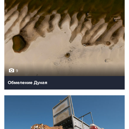
9
Обмеление Дуная