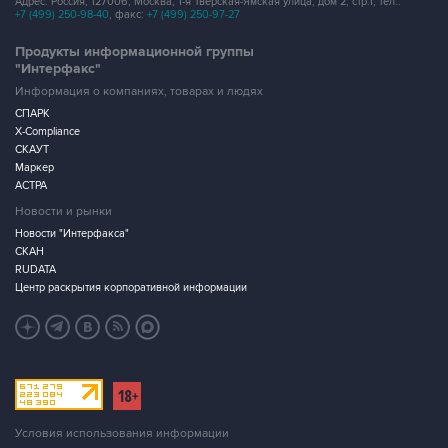
Адрес: Россия, 127006, Москва, 1-я Тверская-Ямская улица, дом 2, стр.1, тел.:
+7 (499) 250-98-40
, факс:
+7 (499) 250-97-27
Продукты информационной группы
"Интерфакс"
Информация о компаниях, товарах и людях
СПАРК
X-Compliance
СКАУТ
Маркер
АСТРА
Новости и рынки
Новости "Интерфакса"
СКАН
RUDATA
Центр раскрытия корпоративной информации
Условия использования информации