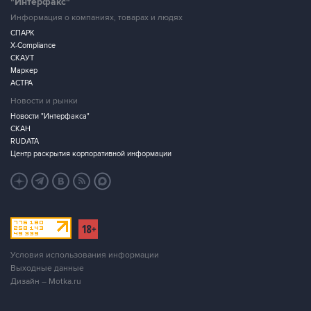
"Интерфакс"
Информация о компаниях, товарах и людях
СПАРК
X-Compliance
СКАУТ
Маркер
АСТРА
Новости и рынки
Новости "Интерфакса"
СКАН
RUDATA
Центр раскрытия корпоративной информации
Условия использования информации
Выходные данные
Дизайн – Motka.ru