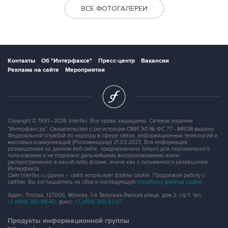
ВСЕ ФОТОГАЛЕРЕИ
Контакты
Об "Интерфаксе"
Пресс-центр
Вакансии
Реклама на сайте
Мероприятия
Copyright © 1991—2026 Interfax. Все права защищены. Сетевое издание
"Интерфакс.ру". Свидетельство о регистрации СМИ ЭЛ № ФС 77 - 84928 выдано
Федеральной службой по надзору в сфере связи, информационных технологий и
массовых коммуникаций (Роскомнадзор) 21.03.2023. Вся информация,
размещенная на данном веб-сайте, предназначена только для персонального
пользования и не подлежит дальнейшему воспроизведению и/или
распространению в какой-либо форме, иначе как с письменного разрешения
Интерфакса.
Сайт Interfax.ru (далее – сайт) использует файлы cookie. Продолжая работу с
сайтом, Вы соглашаетесь на сбор и последующую
обработку файлов cookie
.
Адрес: Россия, 127006, Москва, 1-я Тверская-Ямская улица, дом 2, стр.1, тел.:
+7 (499) 250-98-40
, факс:
+7 (499) 250-97-27
Продукты информационной группы