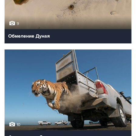
9
Обмеление Дуная
10