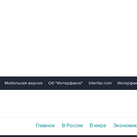
Мобильная версия
Об "Интерфаксе"
Interfax.com
Интерфак
Главное
В России
В мире
Экономик