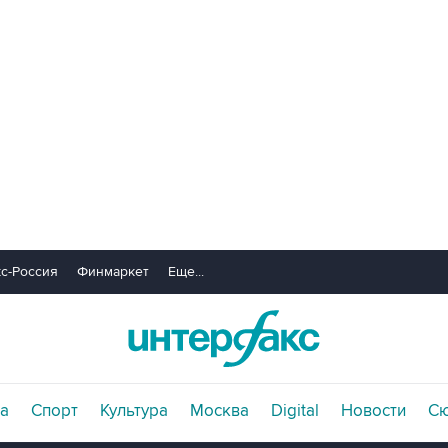
с-Россия
Финмаркет
Еще...
а
Спорт
Культура
Москва
Digital
Новости
С