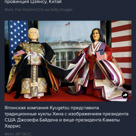
провинция Цзянсу, Китай
Фото: Fan Xiaolin/VCG via Getty Images
Японская компания Kyugetsu представила
традиционные куклы Хина с изображением президента
США Джозефа Байдена и вице-президента Камалы
Харрис
Фото: AP/ТАСС