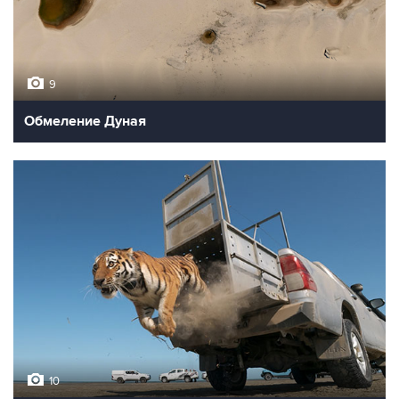
9
Обмеление Дуная
10