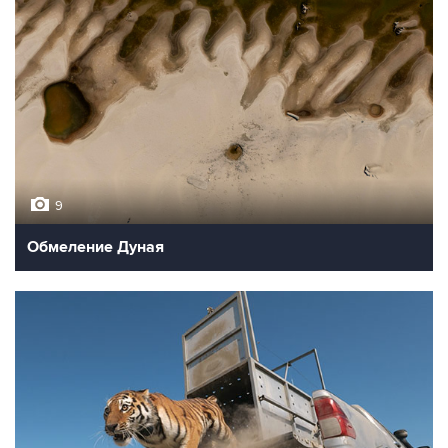
9
Обмеление Дуная