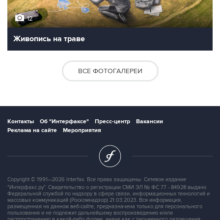
12
Живопись на траве
ВСЕ ФОТОГАЛЕРЕИ
Контакты
Об "Интерфаксе"
Пресс-центр
Вакансии
Реклама на сайте
Мероприятия
Copyright © 1991—2026 Interfax. Все права защищены. Сетевое издание
"Интерфакс.ру". Свидетельство о регистрации СМИ ЭЛ № ФС 77 - 84928 выдано
Федеральной службой по надзору в сфере связи, информационных технологий и
массовых коммуникаций (Роскомнадзор) 21.03.2023. Вся информация,
размещенная на данном веб-сайте, предназначена только для персонального
пользования и не подлежит дальнейшему воспроизведению и/или
распространению в какой-либо форме, иначе как с письменного разрешения