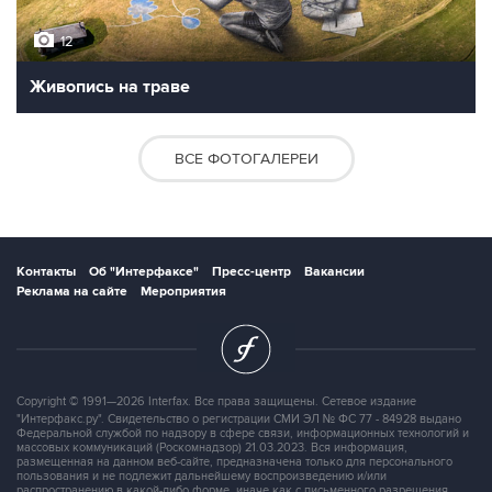
12
Живопись на траве
ВСЕ ФОТОГАЛЕРЕИ
Контакты
Об "Интерфаксе"
Пресс-центр
Вакансии
Реклама на сайте
Мероприятия
Copyright © 1991—2026 Interfax. Все права защищены. Сетевое издание
"Интерфакс.ру". Свидетельство о регистрации СМИ ЭЛ № ФС 77 - 84928 выдано
Федеральной службой по надзору в сфере связи, информационных технологий и
массовых коммуникаций (Роскомнадзор) 21.03.2023. Вся информация,
размещенная на данном веб-сайте, предназначена только для персонального
пользования и не подлежит дальнейшему воспроизведению и/или
распространению в какой-либо форме, иначе как с письменного разрешения