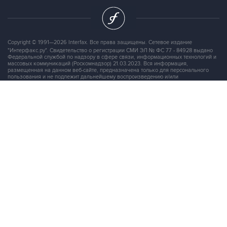
Copyright © 1991—2026 Interfax. Все права защищены. Сетевое издание
"Интерфакс.ру". Свидетельство о регистрации СМИ ЭЛ № ФС 77 - 84928 выдано
Федеральной службой по надзору в сфере связи, информационных технологий и
массовых коммуникаций (Роскомнадзор) 21.03.2023. Вся информация,
размещенная на данном веб-сайте, предназначена только для персонального
пользования и не подлежит дальнейшему воспроизведению и/или
распространению в какой-либо форме, иначе как с письменного разрешения
Интерфакса.
Сайт Interfax.ru (далее – сайт) использует файлы cookie. Продолжая работу с
сайтом, Вы соглашаетесь на сбор и последующую
обработку файлов cookie
.
Адрес: Россия, 127006, Москва, 1-я Тверская-Ямская улица, дом 2, стр.1, тел.:
+7 (499) 250-98-40
, факс:
+7 (499) 250-97-27
Продукты информационной группы
"Интерфакс"
Информация о компаниях, товарах и людях
СПАРК
X-Compliance
СКАУТ
Маркер
АСТРА
Новости и рынки