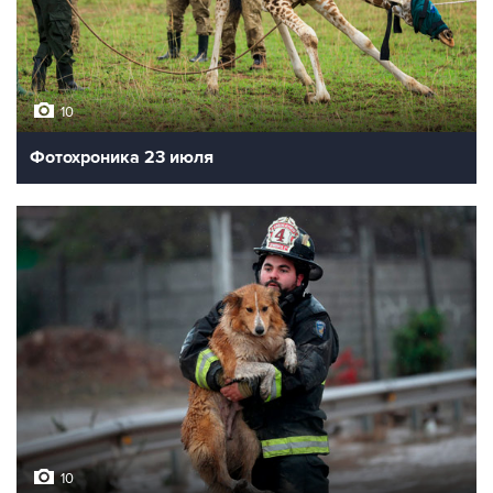
10
Фотохроника 23 июля
10