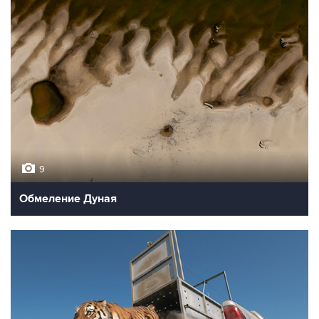
9
Обмеление Дуная