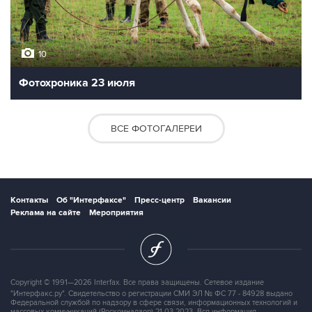
10
Фотохроника 23 июля
ВСЕ ФОТОГАЛЕРЕИ
Контакты
Об "Интерфаксе"
Пресс-центр
Вакансии
Реклама на сайте
Мероприятия
Copyright © 1991—2026 Interfax. Все права защищены. Сетевое издание
"Интерфакс.ру". Свидетельство о регистрации СМИ ЭЛ № ФС 77 - 84928 выдано
Федеральной службой по надзору в сфере связи, информационных технологий и
массовых коммуникаций (Роскомнадзор) 21.03.2023. Вся информация,