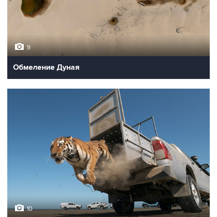
9
Обмеление Дуная
10