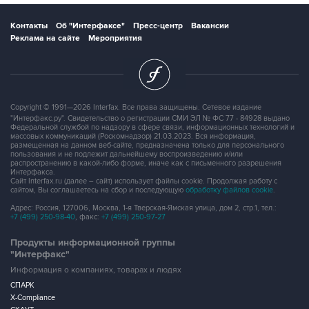
Контакты
Об "Интерфаксе"
Пресс-центр
Вакансии
Реклама на сайте
Мероприятия
Copyright © 1991—2026 Interfax. Все права защищены. Сетевое издание
"Интерфакс.ру". Свидетельство о регистрации СМИ ЭЛ № ФС 77 - 84928 выдано
Федеральной службой по надзору в сфере связи, информационных технологий и
массовых коммуникаций (Роскомнадзор) 21.03.2023. Вся информация,
размещенная на данном веб-сайте, предназначена только для персонального
пользования и не подлежит дальнейшему воспроизведению и/или
распространению в какой-либо форме, иначе как с письменного разрешения
Интерфакса.
Сайт Interfax.ru (далее – сайт) использует файлы cookie. Продолжая работу с
сайтом, Вы соглашаетесь на сбор и последующую
обработку файлов cookie
.
Адрес: Россия, 127006, Москва, 1-я Тверская-Ямская улица, дом 2, стр.1, тел.:
+7 (499) 250-98-40
, факс:
+7 (499) 250-97-27
Продукты информационной группы
"Интерфакс"
Информация о компаниях, товарах и людях
СПАРК
X-Compliance