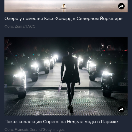
Озеро у поместья Касл-Ховард в Северном Йоркшире
Фото: Zuma/ТАСС
Показ коллекции Coperni на Неделе моды в Париже
Фото: Francois Durand/Getty Images