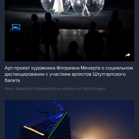
Арт-проект художника Флориана Менерта о социальном
дистанцировании с участием артистов Штутгартского
балета
Фото: Sebastian Gollnow/picture alliance via Getty Images