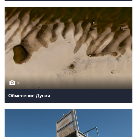
9
Обмеление Дуная