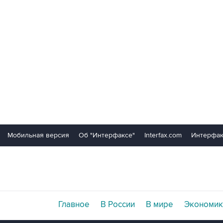
Мобильная версия
Об "Интерфаксе"
Interfax.com
Интерфак
Главное
В России
В мире
Экономик