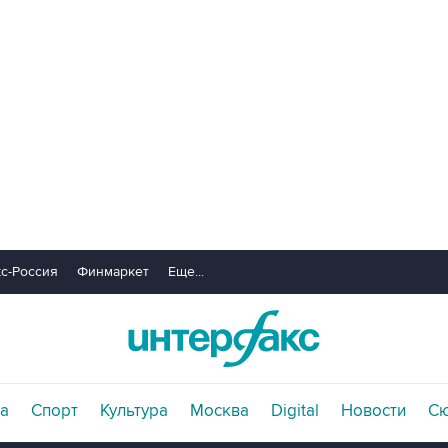
с-Россия
Финмаркет
Еще...
а
Спорт
Культура
Москва
Digital
Новости
С