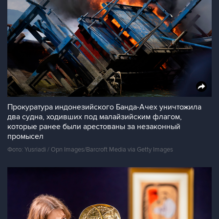
Прокуратура индонезийского Банда-Ачех уничтожила
два судна, ходивших под малайзийским флагом,
которые ранее были арестованы за незаконный
промысел
Фото: Yusriadi / Opn Images/Barcroft Media via Getty Images