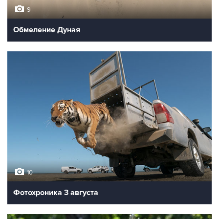
9
Обмеление Дуная
10
Фотохроника 3 августа