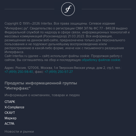
Copyright © 1991—2026 Interfax. Все права защищены. Сетевое издание
"Интерфакс.ру". Свидетельство о регистрации СМИ ЭЛ № ФС 77 - 84928 выдано
Федеральной службой по надзору в сфере связи, информационных технологий и
массовых коммуникаций (Роскомнадзор) 21.03.2023. Вся информация,
размещенная на данном веб-сайте, предназначена только для персонального
пользования и не подлежит дальнейшему воспроизведению и/или
распространению в какой-либо форме, иначе как с письменного разрешения
Интерфакса.
Сайт Interfax.ru (далее – сайт) использует файлы cookie. Продолжая работу с
сайтом, Вы соглашаетесь на сбор и последующую
обработку файлов cookie
.
Адрес: Россия, 127006, Москва, 1-я Тверская-Ямская улица, дом 2, стр.1, тел.:
+7 (499) 250-98-40
, факс:
+7 (499) 250-97-27
Продукты информационной группы
"Интерфакс"
Информация о компаниях, товарах и людях
СПАРК
X-Compliance
СКАУТ
Маркер
АСТРА
Новости и рынки