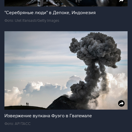
"Серебряные люди" в Депоке, Индонезия
Фото: Ulet Ifansasti/Getty Images
Извержение вулкана Фуэго в Гватемале
Фото: AP/ТАСС