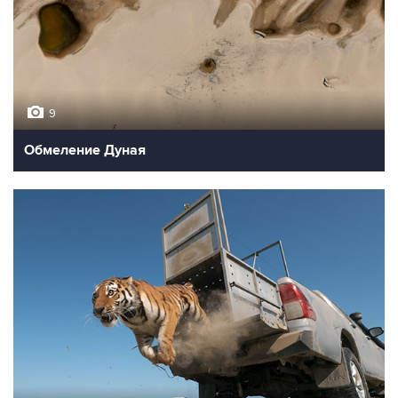
9
Обмеление Дуная