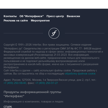
Контакты
Об "Интерфаксе"
Пресс-центр
Вакансии
Реклама на сайте
Мероприятия
Copyright © 1991—2026 Interfax. Все права защищены. Сетевое издание
"Интерфакс.ру". Свидетельство о регистрации СМИ ЭЛ № ФС 77 - 84928 выдано
Федеральной службой по надзору в сфере связи, информационных технологий и
массовых коммуникаций (Роскомнадзор) 21.03.2023. Вся информация,
размещенная на данном веб-сайте, предназначена только для персонального
пользования и не подлежит дальнейшему воспроизведению и/или
распространению в какой-либо форме, иначе как с письменного разрешения
Интерфакса.
Сайт Interfax.ru (далее – сайт) использует файлы cookie. Продолжая работу с
сайтом, Вы соглашаетесь на сбор и последующую
обработку файлов cookie
.
Адрес: Россия, 127006, Москва, 1-я Тверская-Ямская улица, дом 2, стр.1, тел.:
+7 (499) 250-98-40
, факс:
+7 (499) 250-97-27
Продукты информационной группы
"Интерфакс"
Информация о компаниях, товарах и людях
СПАРК