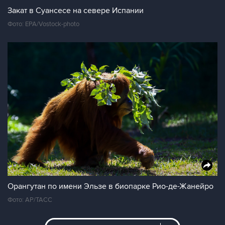
Закат в Суансесе на севере Испании
Фото: EPA/Vostock-photo
Орангутан по имени Эльзе в биопарке Рио-де-Жанейро
Фото: AP/ТАСС