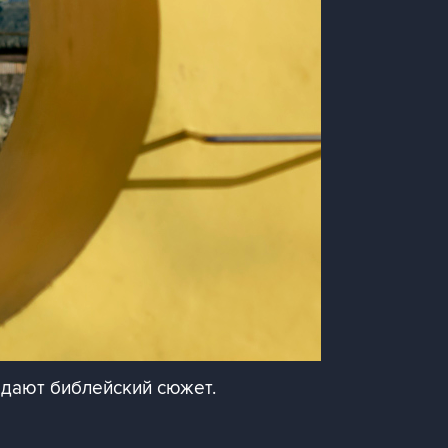
здают библейский сюжет.