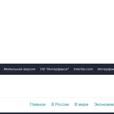
Мобильная версия
Об "Интерфаксе"
Interfax.com
Интерфак
Главное
В России
В мире
Экономик