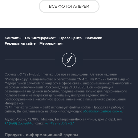
ВСЕ ФОТОГАЛЕРЕИ
Контакты
Об "Интерфаксе"
Пресс-центр
Вакансии
Реклама на сайте
Мероприятия
Copyright © 1991—2026 Interfax. Все права защищены. Сетевое издание
"Интерфакс.ру". Свидетельство о регистрации СМИ ЭЛ № ФС 77 - 84928 выдано
Федеральной службой по надзору в сфере связи, информационных технологий и
массовых коммуникаций (Роскомнадзор) 21.03.2023. Вся информация,
размещенная на данном веб-сайте, предназначена только для персонального
пользования и не подлежит дальнейшему воспроизведению и/или
распространению в какой-либо форме, иначе как с письменного разрешения
Интерфакса.
Сайт Interfax.ru (далее – сайт) использует файлы cookie. Продолжая работу с
сайтом, Вы соглашаетесь на сбор и последующую
обработку файлов cookie
.
Адрес: Россия, 127006, Москва, 1-я Тверская-Ямская улица, дом 2, стр.1, тел.:
+7 (499) 250-98-40
, факс:
+7 (499) 250-97-27
Продукты информационной группы