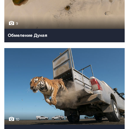
9
Обмеление Дуная
10