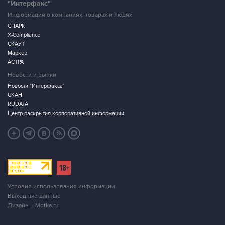
"Интерфакс"
Информация о компаниях, товарах и людях
СПАРК
X-Compliance
СКАУТ
Маркер
АСТРА
Новости и рынки
Новости "Интерфакса"
СКАН
RUDATA
Центр раскрытия корпоративной информации
Условия использования информации
Выходные данные
Дизайн – Motka.ru