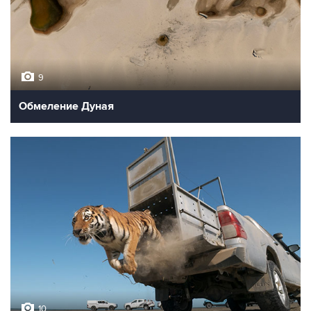
9
Обмеление Дуная
10