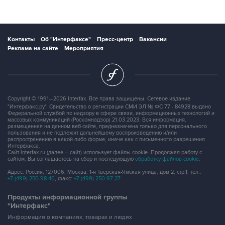
Контакты
Об "Интерфаксе"
Пресс-центр
Вакансии
Реклама на сайте
Мероприятия
Copyright © 1991—2026 Interfax. Все права защищены. Сетевое издание
"Интерфакс.ру". Свидетельство о регистрации СМИ ЭЛ № ФС 77 - 84928 выдано
Федеральной службой по надзору в сфере связи, информационных технологий и
массовых коммуникаций (Роскомнадзор) 21.03.2023. Вся информация,
размещенная на данном веб-сайте, предназначена только для персонального
пользования и не подлежит дальнейшему воспроизведению и/или
распространению в какой-либо форме, иначе как с письменного разрешения
Интерфакса.
Сайт Interfax.ru (далее – сайт) использует файлы cookie. Продолжая работу с
сайтом, Вы соглашаетесь на сбор и последующую
обработку файлов cookie
.
Адрес: Россия, 127006, Москва, 1-я Тверская-Ямская улица, дом 2, стр.1, тел.:
+7 (499) 250-98-40
, факс:
+7 (499) 250-97-27
Продукты информационной группы
"Интерфакс"
Информация о компаниях, товарах и людях