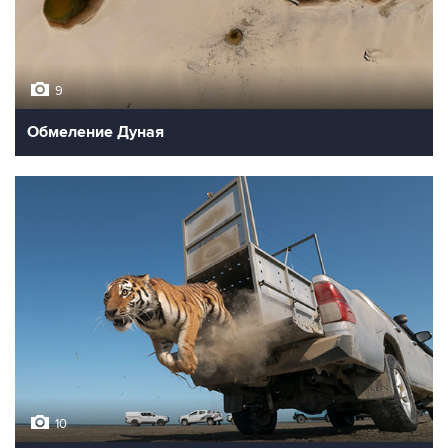
9
Обмеление Дуная
10