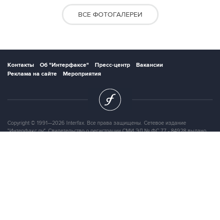
ВСЕ ФОТОГАЛЕРЕИ
Контакты
Об "Интерфаксе"
Пресс-центр
Вакансии
Реклама на сайте
Мероприятия
Copyright © 1991—2026 Interfax. Все права защищены. Сетевое издание
"Интерфакс.ру". Свидетельство о регистрации СМИ ЭЛ № ФС 77 - 84928 выдано
Федеральной службой по надзору в сфере связи, информационных технологий и
массовых коммуникаций (Роскомнадзор) 21.03.2023. Вся информация,
размещенная на данном веб-сайте, предназначена только для персонального
пользования и не подлежит дальнейшему воспроизведению и/или
распространению в какой-либо форме, иначе как с письменного разрешения
Интерфакса.
Сайт Interfax.ru (далее – сайт) использует файлы cookie. Продолжая работу с
сайтом, Вы соглашаетесь на сбор и последующую
обработку файлов cookie
.
Адрес: Россия, 127006, Москва, 1-я Тверская-Ямская улица, дом 2, стр.1, тел.:
+7 (499) 250-98-40
, факс:
+7 (499) 250-97-27
Продукты информационной группы