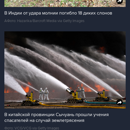
В Индии от удара молнии погибло 18 диких слонов
AФото: Hazarika/Barcroft Media via Getty Images
В китайской провинции Сычуань прошли учения
спасателей на случай землетрясения
Фото: VCG/VCG via Getty Images