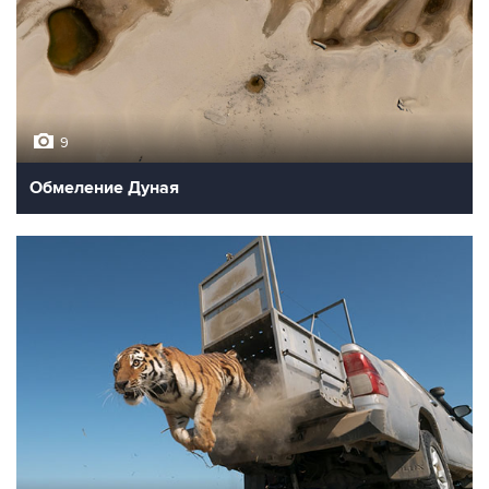
9
Обмеление Дуная