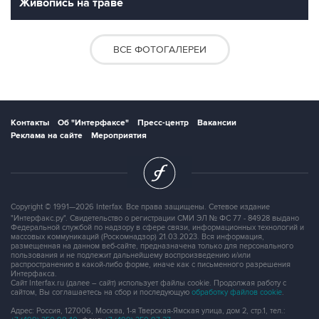
Живопись на траве
ВСЕ ФОТОГАЛЕРЕИ
Контакты
Об "Интерфаксе"
Пресс-центр
Вакансии
Реклама на сайте
Мероприятия
Copyright © 1991—2026 Interfax. Все права защищены. Сетевое издание
"Интерфакс.ру". Свидетельство о регистрации СМИ ЭЛ № ФС 77 - 84928 выдано
Федеральной службой по надзору в сфере связи, информационных технологий и
массовых коммуникаций (Роскомнадзор) 21.03.2023. Вся информация,
размещенная на данном веб-сайте, предназначена только для персонального
пользования и не подлежит дальнейшему воспроизведению и/или
распространению в какой-либо форме, иначе как с письменного разрешения
Интерфакса.
Сайт Interfax.ru (далее – сайт) использует файлы cookie. Продолжая работу с
сайтом, Вы соглашаетесь на сбор и последующую
обработку файлов cookie
.
Адрес: Россия, 127006, Москва, 1-я Тверская-Ямская улица, дом 2, стр.1, тел.: