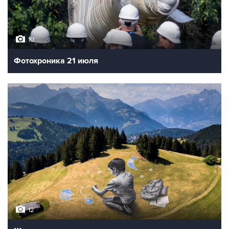
10
Фотохроника 21 июля
12