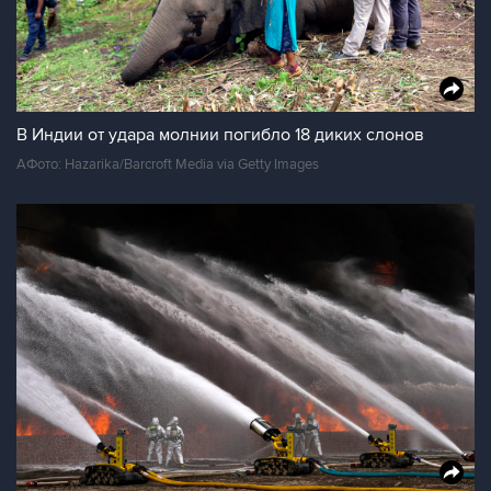
В Индии от удара молнии погибло 18 диких слонов
AФото: Hazarika/Barcroft Media via Getty Images