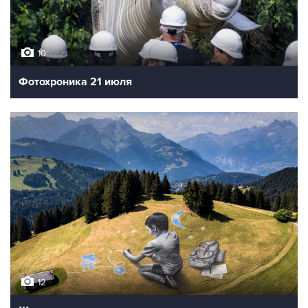
10
Фотохроника 21 июля
12