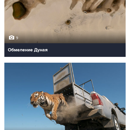
9
Обмеление Дуная