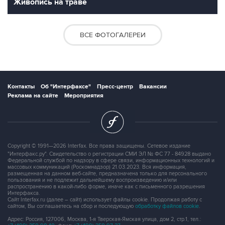
Живопись на траве
ВСЕ ФОТОГАЛЕРЕИ
Контакты
Об "Интерфаксе"
Пресс-центр
Вакансии
Реклама на сайте
Мероприятия
Copyright © 1991—2026 Interfax. Все права защищены. Сетевое издание
"Интерфакс.ру". Свидетельство о регистрации СМИ ЭЛ № ФС 77 - 84928 выдано
Федеральной службой по надзору в сфере связи, информационных технологий и
массовых коммуникаций (Роскомнадзор) 21.03.2023. Вся информация,
размещенная на данном веб-сайте, предназначена только для персонального
пользования и не подлежит дальнейшему воспроизведению и/или
распространению в какой-либо форме, иначе как с письменного разрешения
Интерфакса.
Сайт Interfax.ru (далее – сайт) использует файлы cookie. Продолжая работу с
сайтом, Вы соглашаетесь на сбор и последующую
обработку файлов cookie
.
Адрес: Россия, 127006, Москва, 1-я Тверская-Ямская улица, дом 2, стр.1, тел.: