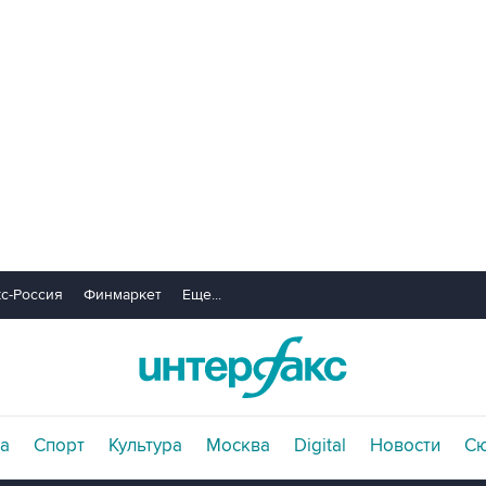
с-Россия
Финмаркет
Еще...
а
Спорт
Культура
Москва
Digital
Новости
С