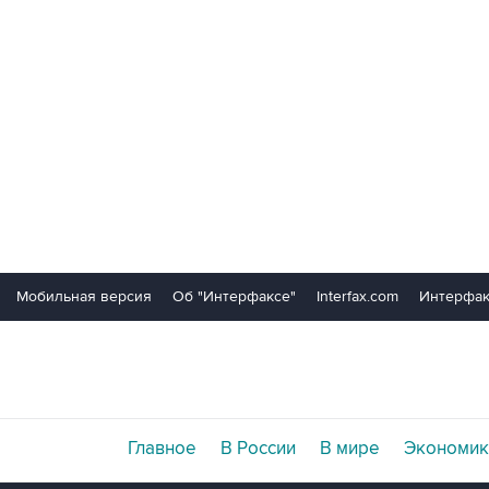
Мобильная версия
Об "Интерфаксе"
Interfax.com
Интерфак
Главное
В России
В мире
Экономик