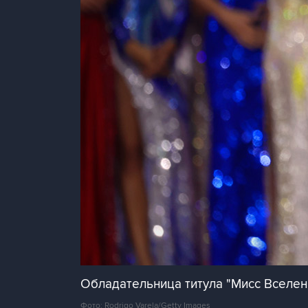
Обладательница титула "Мисс Вселе
Фото: Rodrigo Varela/Getty Images