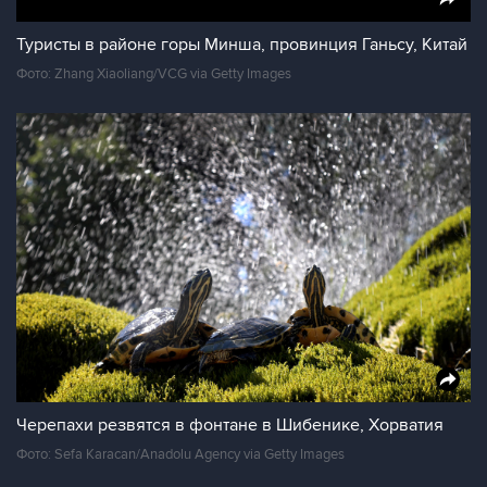
Туристы в районе горы Минша, провинция Ганьсу, Китай
Фото: Zhang Xiaoliang/VCG via Getty Images
Черепахи резвятся в фонтане в Шибенике, Хорватия
Фото: Sefa Karacan/Anadolu Agency via Getty Images