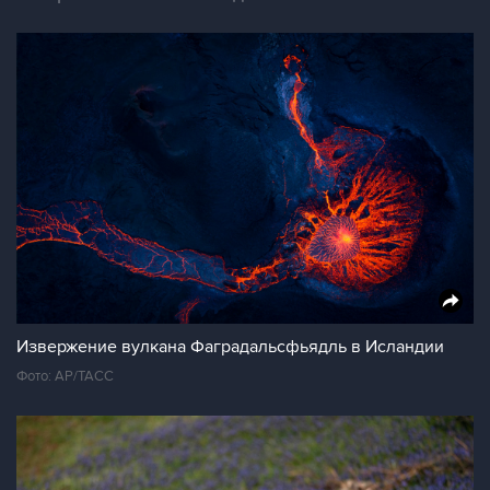
Извержение вулкана Фаградальсфьядль в Исландии
Фото: АР/ТАСС