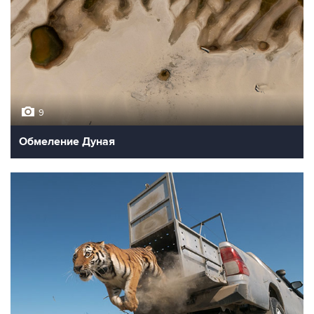
9
Обмеление Дуная