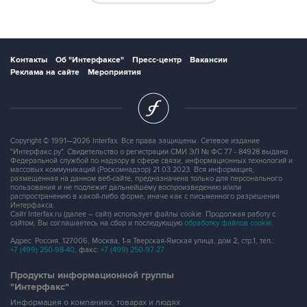
Контакты
Об "Интерфаксе"
Пресс-центр
Вакансии
Реклама на сайте
Мероприятия
Copyright © 1991—2026 Interfax. Все права защищены. Сетевое издание
"Интерфакс.ру". Свидетельство о регистрации СМИ ЭЛ № ФС 77 - 84928 выдано
Федеральной службой по надзору в сфере связи, информационных технологий и
массовых коммуникаций (Роскомнадзор) 21.03.2023. Вся информация,
размещенная на данном веб-сайте, предназначена только для персонального
пользования и не подлежит дальнейшему воспроизведению и/или
распространению в какой-либо форме, иначе как с письменного разрешения
Интерфакса.
Сайт Interfax.ru (далее – сайт) использует файлы cookie. Продолжая работу с
сайтом, Вы соглашаетесь на сбор и последующую
обработку файлов cookie
.
Адрес: Россия, 127006, Москва, 1-я Тверская-Ямская улица, дом 2, стр.1, тел.:
+7 (499) 250-98-40
, факс:
+7 (499) 250-97-27
Продукты информационной группы
"Интерфакс"
Информация о компаниях, товарах и людях