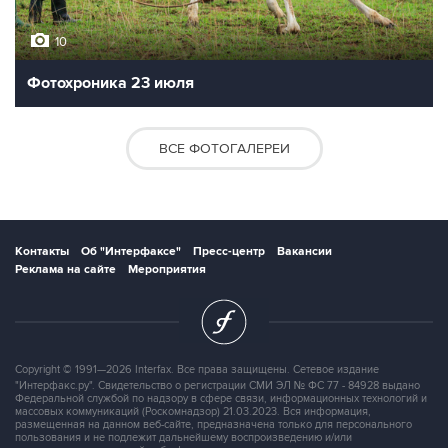
10
Фотохроника 23 июля
ВСЕ ФОТОГАЛЕРЕИ
Контакты
Об "Интерфаксе"
Пресс-центр
Вакансии
Реклама на сайте
Мероприятия
Copyright © 1991—2026 Interfax. Все права защищены. Сетевое издание
"Интерфакс.ру". Свидетельство о регистрации СМИ ЭЛ № ФС 77 - 84928 выдано
Федеральной службой по надзору в сфере связи, информационных технологий и
массовых коммуникаций (Роскомнадзор) 21.03.2023. Вся информация,
размещенная на данном веб-сайте, предназначена только для персонального
пользования и не подлежит дальнейшему воспроизведению и/или