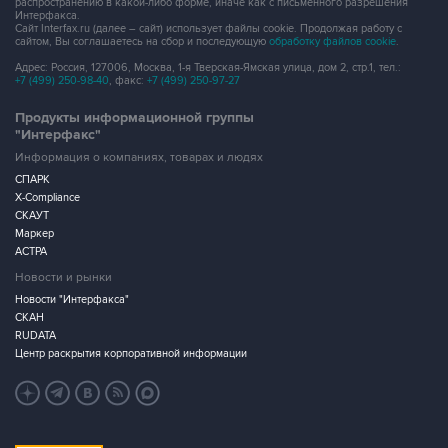
распространению в какой-либо форме, иначе как с письменного разрешения
Интерфакса.
Сайт Interfax.ru (далее – сайт) использует файлы cookie. Продолжая работу с
сайтом, Вы соглашаетесь на сбор и последующую
обработку файлов cookie
.
Адрес: Россия, 127006, Москва, 1-я Тверская-Ямская улица, дом 2, стр.1, тел.:
+7 (499) 250-98-40
, факс:
+7 (499) 250-97-27
Продукты информационной группы
"Интерфакс"
Информация о компаниях, товарах и людях
СПАРК
X-Compliance
СКАУТ
Маркер
АСТРА
Новости и рынки
Новости "Интерфакса"
СКАН
RUDATA
Центр раскрытия корпоративной информации