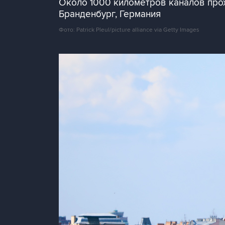
Около 1000 километров каналов про
Бранденбург, Германия
Фото: Patrick Pleul/picture alliance via Getty Images