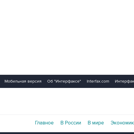
Мобильная версия
Об "Интерфаксе"
Interfax.com
Интерфак
Главное
В России
В мире
Экономик