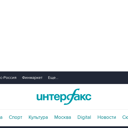
с-Россия
Финмаркет
Еще...
а
Спорт
Культура
Москва
Digital
Новости
С