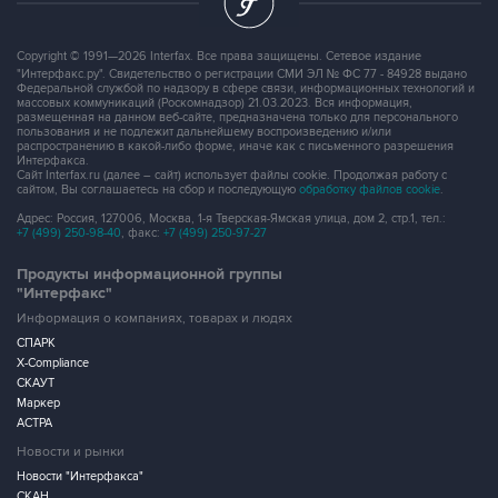
Copyright © 1991—2026 Interfax. Все права защищены. Сетевое издание
"Интерфакс.ру". Свидетельство о регистрации СМИ ЭЛ № ФС 77 - 84928 выдано
Федеральной службой по надзору в сфере связи, информационных технологий и
массовых коммуникаций (Роскомнадзор) 21.03.2023. Вся информация,
размещенная на данном веб-сайте, предназначена только для персонального
пользования и не подлежит дальнейшему воспроизведению и/или
распространению в какой-либо форме, иначе как с письменного разрешения
Интерфакса.
Сайт Interfax.ru (далее – сайт) использует файлы cookie. Продолжая работу с
сайтом, Вы соглашаетесь на сбор и последующую
обработку файлов cookie
.
Адрес: Россия, 127006, Москва, 1-я Тверская-Ямская улица, дом 2, стр.1, тел.:
+7 (499) 250-98-40
, факс:
+7 (499) 250-97-27
Продукты информационной группы
"Интерфакс"
Информация о компаниях, товарах и людях
СПАРК
X-Compliance
СКАУТ
Маркер
АСТРА
Новости и рынки
Новости "Интерфакса"
СКАН