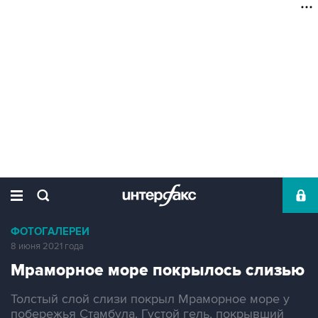
ФОТОГАЛЕРЕИ
8 июня 2021 года
Мраморное море покрылось слизью
Толстый слой слизи покрыл Мраморное море у
побережья Стамбула. Густой гель, покрывший