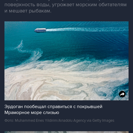
поверхность воды, угрожает морским обитателям
и мешает рыбакам.
Эрдоган пообещал справиться с покрывшей
Мраморное море слизью
Фото: Muhammed Enes Yildirim/Anadolu Agency via Getty Images