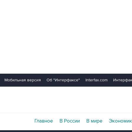
Мобильная версия
Об "Интерфаксе"
Interfax.com
Интерфак
Главное
В России
В мире
Экономик