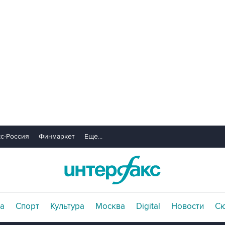
с-Россия
Финмаркет
Еще...
а
Спорт
Культура
Москва
Digital
Новости
С