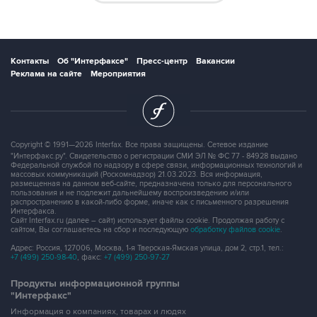
Контакты
Об "Интерфаксе"
Пресс-центр
Вакансии
Реклама на сайте
Мероприятия
Copyright © 1991—2026 Interfax. Все права защищены. Сетевое издание
"Интерфакс.ру". Свидетельство о регистрации СМИ ЭЛ № ФС 77 - 84928 выдано
Федеральной службой по надзору в сфере связи, информационных технологий и
массовых коммуникаций (Роскомнадзор) 21.03.2023. Вся информация,
размещенная на данном веб-сайте, предназначена только для персонального
пользования и не подлежит дальнейшему воспроизведению и/или
распространению в какой-либо форме, иначе как с письменного разрешения
Интерфакса.
Сайт Interfax.ru (далее – сайт) использует файлы cookie. Продолжая работу с
сайтом, Вы соглашаетесь на сбор и последующую
обработку файлов cookie
.
Адрес: Россия, 127006, Москва, 1-я Тверская-Ямская улица, дом 2, стр.1, тел.:
+7 (499) 250-98-40
, факс:
+7 (499) 250-97-27
Продукты информационной группы
"Интерфакс"
Информация о компаниях, товарах и людях