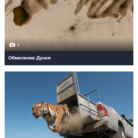
9
Обмеление Дуная