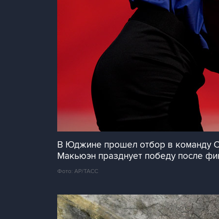
В Юджине прошел отбор в команду СШ
Макьюэн празднует победу после фин
Фото: AP/ТАСС