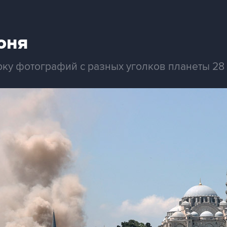
юня
рку фотографий с разных уголков планеты 28