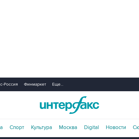
с-Россия
Финмаркет
Еще...
а
Спорт
Культура
Москва
Digital
Новости
С