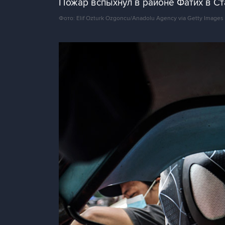
Пожар вспыхнул в районе Фатих в С
Фото: Elif Ozturk Ozgoncu/Anadolu Agency via Getty Images