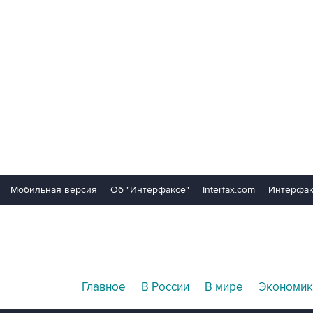
Мобильная версия
Об "Интерфаксе"
Interfax.com
Интерфак
Главное
В России
В мире
Экономик