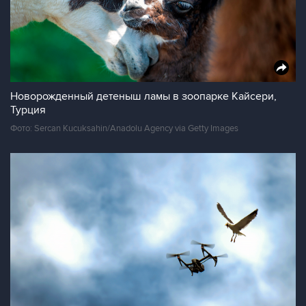
Новорожденный детеныш ламы в зоопарке Кайсери,
Турция
Фото: Sercan Kucuksahin/Anadolu Agency via Getty Images