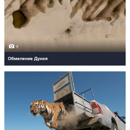
9
Обмеление Дуная