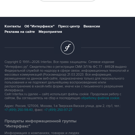
Контакты
Об "Интерфаксе"
Пресс-центр
Вакансии
Реклама на сайте
Мероприятия
Copyright © 1991—2026 Interfax. Все права защищены. Сетевое издание
"Интерфакс.ру". Свидетельство о регистрации СМИ ЭЛ № ФС 77 - 84928 выдано
Федеральной службой по надзору в сфере связи, информационных технологий и
массовых коммуникаций (Роскомнадзор) 21.03.2023. Вся информация,
размещенная на данном веб-сайте, предназначена только для персонального
пользования и не подлежит дальнейшему воспроизведению и/или
распространению в какой-либо форме, иначе как с письменного разрешения
Интерфакса.
Сайт Interfax.ru (далее – сайт) использует файлы cookie. Продолжая работу с
сайтом, Вы соглашаетесь на сбор и последующую
обработку файлов cookie
.
Адрес: Россия, 127006, Москва, 1-я Тверская-Ямская улица, дом 2, стр.1, тел.:
+7 (499) 250-98-40
, факс:
+7 (499) 250-97-27
Продукты информационной группы
"Интерфакс"
Информация о компаниях, товарах и людях