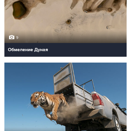
9
Обмеление Дуная