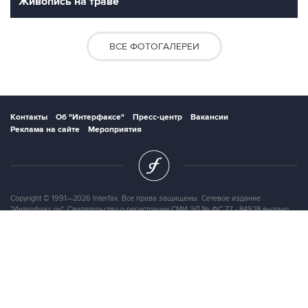
Живопись на траве
ВСЕ ФОТОГАЛЕРЕИ
Контакты
Об "Интерфаксе"
Пресс-центр
Вакансии
Реклама на сайте
Мероприятия
Copyright © 1991—2026 Interfax. Все права защищены. Сетевое издание
"Интерфакс.ру". Свидетельство о регистрации СМИ ЭЛ № ФС 77 - 84928 выдано
Федеральной службой по надзору в сфере связи, информационных технологий и
массовых коммуникаций (Роскомнадзор) 21.03.2023. Вся информация,
размещенная на данном веб-сайте, предназначена только для персонального
пользования и не подлежит дальнейшему воспроизведению и/или
распространению в какой-либо форме, иначе как с письменного разрешения
Интерфакса.
Сайт Interfax.ru (далее – сайт) использует файлы cookie. Продолжая работу с
сайтом, Вы соглашаетесь на сбор и последующую
обработку файлов cookie
.
Адрес: Россия, 127006, Москва, 1-я Тверская-Ямская улица, дом 2, стр.1, тел.:
+7 (499) 250-98-40
, факс:
+7 (499) 250-97-27