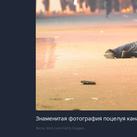
Знаменитая фотография поцелуя кан
Фото: Rich Lam/Getty Images