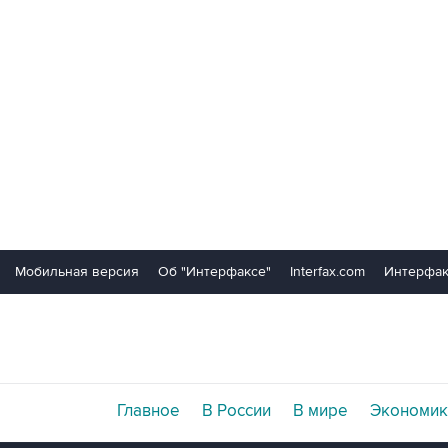
Мобильная версия
Об "Интерфаксе"
Interfax.com
Интерфак
Главное
В России
В мире
Экономик