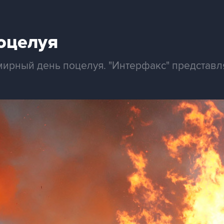
оцелуя
мирный день поцелуя. "Интерфакс" представ