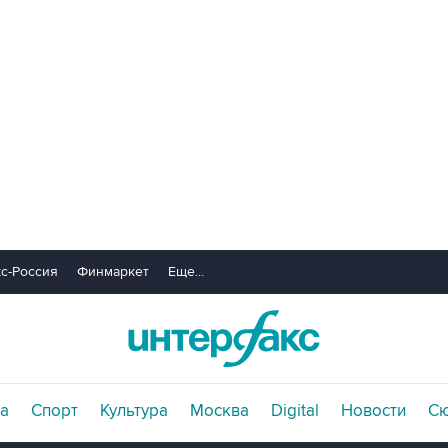
с-Россия
Финмаркет
Еще...
а
Спорт
Культура
Москва
Digital
Новости
С