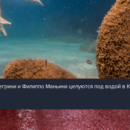
грини и Филиппо Маньини целуются под водой в 