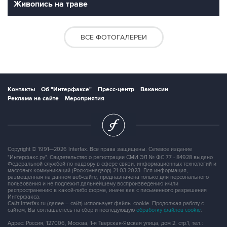
Живопись на траве
ВСЕ ФОТОГАЛЕРЕИ
Контакты
Об "Интерфаксе"
Пресс-центр
Вакансии
Реклама на сайте
Мероприятия
Copyright © 1991—2026 Interfax. Все права защищены. Сетевое издание
"Интерфакс.ру". Свидетельство о регистрации СМИ ЭЛ № ФС 77 - 84928 выдано
Федеральной службой по надзору в сфере связи, информационных технологий и
массовых коммуникаций (Роскомнадзор) 21.03.2023. Вся информация,
размещенная на данном веб-сайте, предназначена только для персонального
пользования и не подлежит дальнейшему воспроизведению и/или
распространению в какой-либо форме, иначе как с письменного разрешения
Интерфакса.
Сайт Interfax.ru (далее – сайт) использует файлы cookie. Продолжая работу с
сайтом, Вы соглашаетесь на сбор и последующую
обработку файлов cookie
.
Адрес: Россия, 127006, Москва, 1-я Тверская-Ямская улица, дом 2, стр.1, тел.: