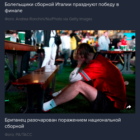
Болельщики сборной Италии празднуют победу в
финале
Фото: Andrea Ronchini/NurPhoto via Getty Images
Британец разочарован поражением национальной
сборной
Фото: PA/ТАСС