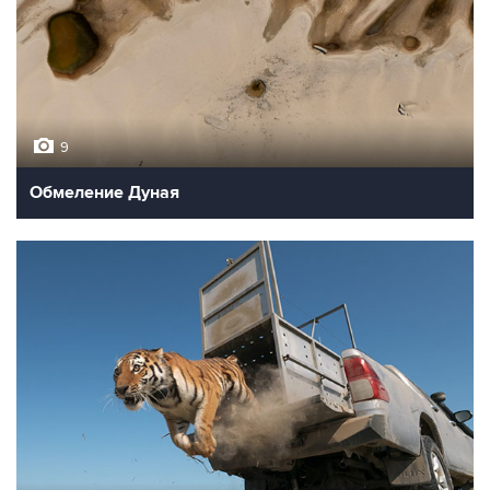
9
Обмеление Дуная