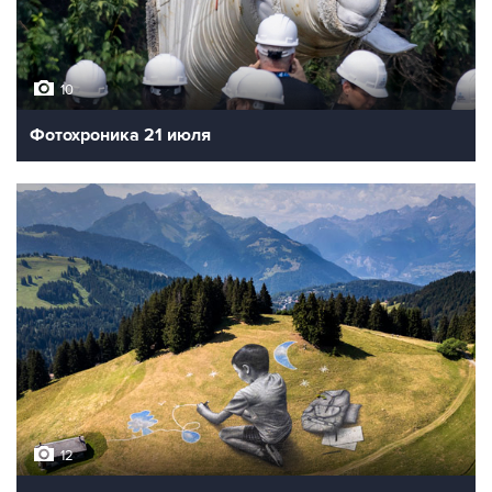
10
Фотохроника 21 июля
12