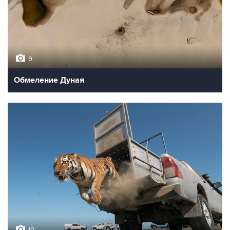
9
Обмеление Дуная
10