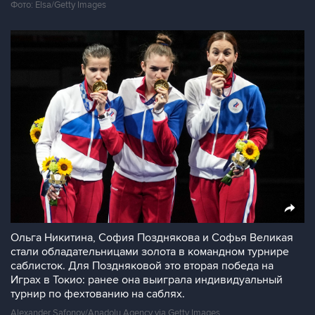
Фото: Elsa/Getty Images
Ольга Никитина, София Позднякова и Софья Великая
стали обладательницами золота в командном турнире
саблисток. Для Поздняковой это вторая победа на
Играх в Токио: ранее она выиграла индивидуальный
турнир по фехтованию на саблях.
Alexander Safonov/Anadolu Agency via Getty Images