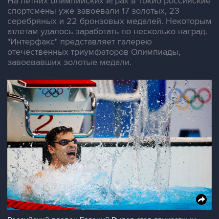
На летних олимпийских играх в Токио российские
спортсмены уже завоевали 17 золотых, 23
серебряных и 22 бронзовых медалей. Некоторым
атлетам удалось заработать по несколько наград.
"Интерфакс" представляет галерею
отечественных триумфаторов Олимпиады,
завоевавших золотые медали.