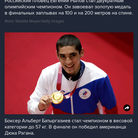
Российский пловец Евгений Рылов стал двукратным
олимпийским чемпионом. Он завоевал золотую медаль
в финальных заплывах на 100 и на 200 метров на спине.
Фото: Maddie Meyer/Getty Images
Боксер Альберт Батыргазиев стал чемпионом в весовой
категории до 57 кг. В финале он победил американца
Дюка Рэгана.