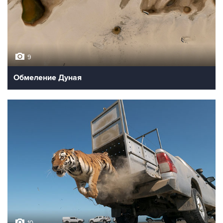
9
Обмеление Дуная
10