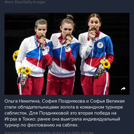
Фото: Elsa/Getty Images
Ольга Никитина, София Позднякова и Софья Великая
стали обладательницами золота в командном турнире
саблисток. Для Поздняковой это вторая победа на
Играх в Токио: ранее она выиграла индивидуальный
турнир по фехтованию на саблях.
Alexander Safonov/Anadolu Agency via Getty Images