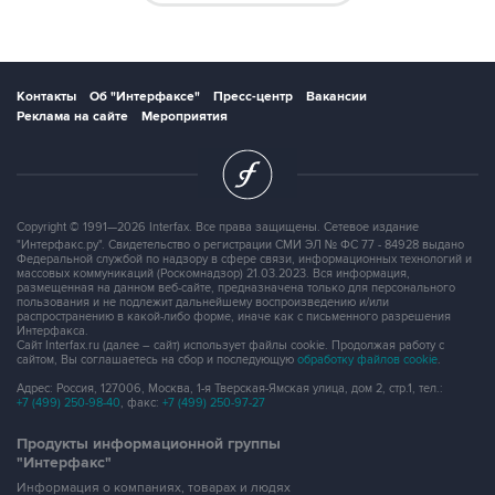
Контакты
Об "Интерфаксе"
Пресс-центр
Вакансии
Реклама на сайте
Мероприятия
Copyright © 1991—2026 Interfax. Все права защищены. Сетевое издание
"Интерфакс.ру". Свидетельство о регистрации СМИ ЭЛ № ФС 77 - 84928 выдано
Федеральной службой по надзору в сфере связи, информационных технологий и
массовых коммуникаций (Роскомнадзор) 21.03.2023. Вся информация,
размещенная на данном веб-сайте, предназначена только для персонального
пользования и не подлежит дальнейшему воспроизведению и/или
распространению в какой-либо форме, иначе как с письменного разрешения
Интерфакса.
Сайт Interfax.ru (далее – сайт) использует файлы cookie. Продолжая работу с
сайтом, Вы соглашаетесь на сбор и последующую
обработку файлов cookie
.
Адрес: Россия, 127006, Москва, 1-я Тверская-Ямская улица, дом 2, стр.1, тел.:
+7 (499) 250-98-40
, факс:
+7 (499) 250-97-27
Продукты информационной группы
"Интерфакс"
Информация о компаниях, товарах и людях