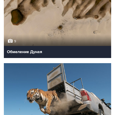
9
Обмеление Дуная