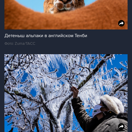
Детеныш альпаки в английском Тенби
Фото: Zuma/ТАСС