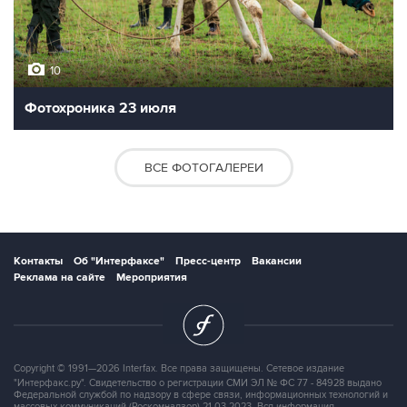
10
Фотохроника 23 июля
ВСЕ ФОТОГАЛЕРЕИ
Контакты
Об "Интерфаксе"
Пресс-центр
Вакансии
Реклама на сайте
Мероприятия
Copyright © 1991—2026 Interfax. Все права защищены. Сетевое издание
"Интерфакс.ру". Свидетельство о регистрации СМИ ЭЛ № ФС 77 - 84928 выдано
Федеральной службой по надзору в сфере связи, информационных технологий и
массовых коммуникаций (Роскомнадзор) 21.03.2023. Вся информация,